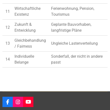
Wirtschaftliche
Ferienwohnung, Pension,
11
Existenz
Tourismus
Zukunft &
Geplante Bauvorhaben,
12
Entwicklung
langfristige Pläne
Gleichbehandlung
13
Ungleiche Lastenverteilung
/ Fairness
Individuelle
Sonderfall, der nicht in andere
14
Belange
passt
F
I
Y
a
n
o