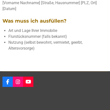
[Vorname Nachname] [Straße, Hausnummer] [PLZ, Ort]
[Datum]
Was muss ich ausfüllen?
Art und Lage Ihrer Immobilie
Flurstücksnummer (falls bekannt)
Nutzung (selbst bewohnt, vermietet, geerbt,
Altersvorsorge)
F
I
Y
a
n
o
c
s
u
e
t
T
b
a
u
o
g
b